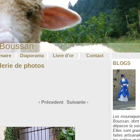
 Boussan
maire
Diaporama
Livre d'or
Contact
BLOGS
lerie de photos
‹ Précedent
Suivante ›
Les mounaque
Boussan, dont
dépasse la soi
Elles sont gra
faites artisana
les petites ma