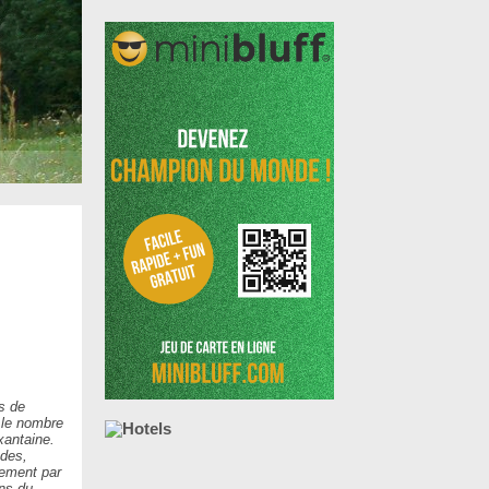
s de
 le nombre
xantaine.
ndes,
lement par
ins du